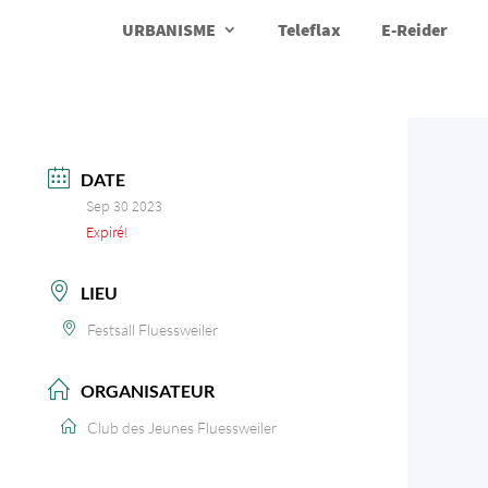
URBANISME
Teleflax
E-Reider
DATE
Sep 30 2023
Expiré!
LIEU
Festsall Fluessweiler
ORGANISATEUR
Club des Jeunes Fluessweiler