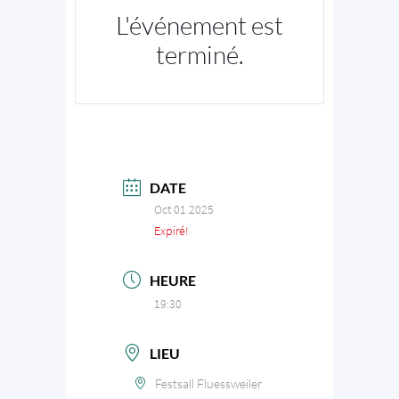
L'événement est
terminé.
DATE
Oct 01 2025
Expiré!
HEURE
19:30
LIEU
Festsall Fluessweiler