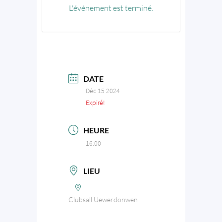
L'événement est terminé.
DATE
Déc 15 2024
Expiré!
HEURE
16:00
LIEU
Clubsall Uewerdonwen